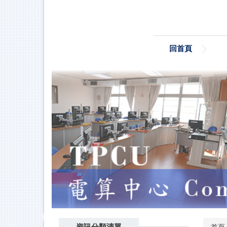
跳
到
主
要
回首頁
內
容
區
資訊分類清單