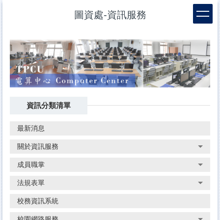
跳
圖資處-資訊服務
到
主
要
內
容
區
資訊分類清單
最新消息
關於資訊服務
成員職掌
法規表單
校務資訊系統
校園網路服務