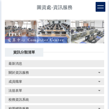
跳
圖資處-資訊服務
到
主
要
內
容
區
資訊分類清單
最新消息
關於資訊服務
成員職掌
法規表單
校務資訊系統
校園網路服務