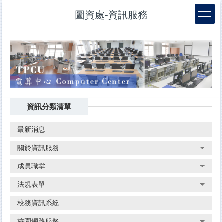
跳
圖資處-資訊服務
到
主
要
內
容
區
資訊分類清單
最新消息
關於資訊服務
成員職掌
法規表單
校務資訊系統
校園網路服務