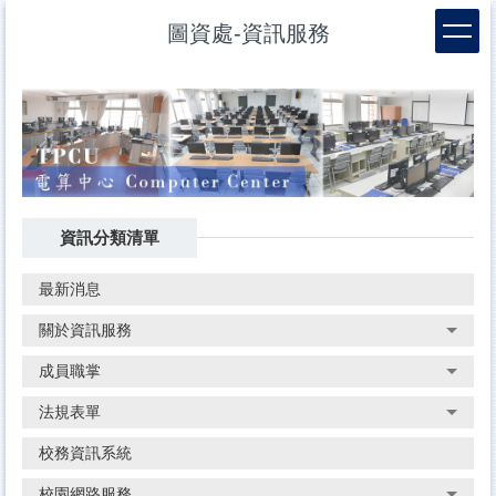
跳
圖資處-資訊服務
到
主
要
內
容
區
資訊分類清單
最新消息
關於資訊服務
成員職掌
法規表單
校務資訊系統
校園網路服務