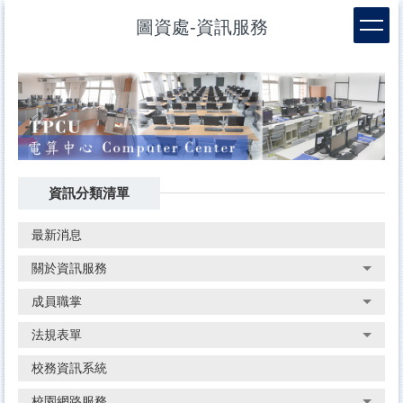
跳
圖資處-資訊服務
到
主
要
內
容
區
資訊分類清單
最新消息
關於資訊服務
成員職掌
法規表單
校務資訊系統
校園網路服務