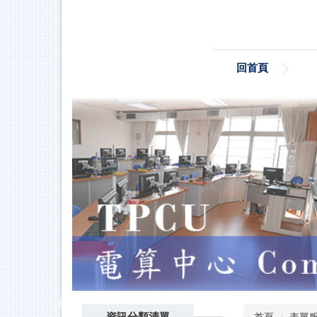
跳
到
主
要
回首頁
內
容
區
資訊分類清單