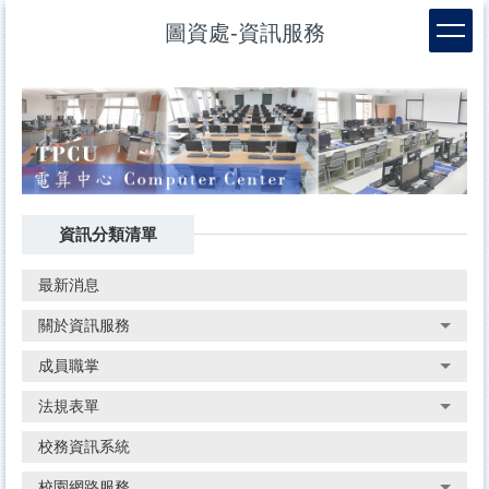
跳
圖資處-資訊服務
到
主
要
內
容
區
資訊分類清單
最新消息
關於資訊服務
成員職掌
法規表單
校務資訊系統
校園網路服務