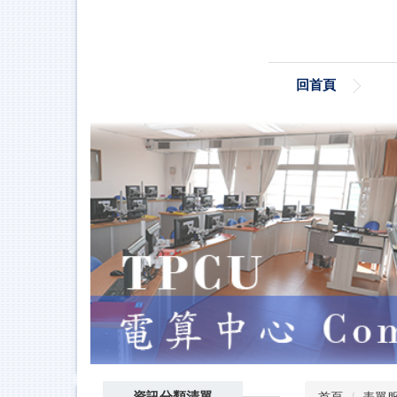
跳
到
主
要
回首頁
內
容
區
資訊分類清單