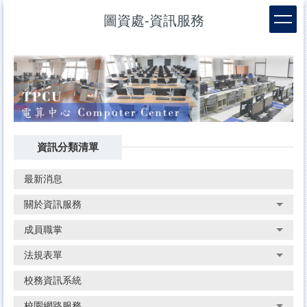
跳
圖資處-資訊服務
到
主
要
內
容
區
資訊分類清單
最新消息
關於資訊服務
成員職掌
法規表單
校務資訊系統
校園網路服務